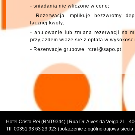
- sniadania nie wliczone w cene;
- Rezerwacja implikuje bezzwrotny de
lacznej kwoty;
- anulowanie lub zmiana rezerwacji na m
przyjazdem wiaze sie z oplata w wysokosci
- Rezerwacje grupowe: rcrei@sapo.pt
Hotel Cristo Rei (RNT9344) | Rua Dr. Alves da Veiga 21 - 4
Tlf: 00351 93 63 23 923 (polaczenie z ogólnokrajowa sieci