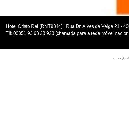
Hotel Cristo Rei (RNT9344) | Rua Dr. Alves da Veiga 21 - 4
Tlf: 00351 93 63 23 923 (chamada para a rede móvel naciona
conceção &